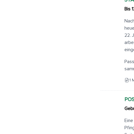
ST
Bis 1
Nach
heue
22. 
arbe
eing
Pass
sam
1 
POS
Gebu
Eine
Pfin