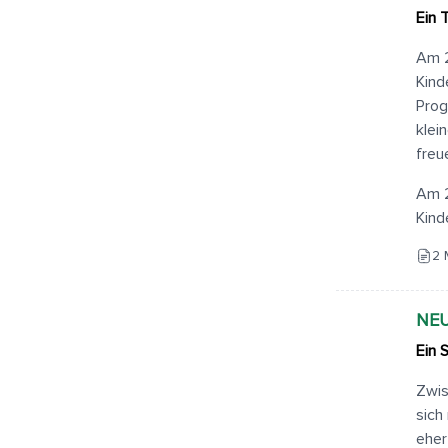
Ein 
Am 2
Kind
Prog
klei
freu
Am 2
Kind
2 
NE
Ein 
Zwis
sich
eher