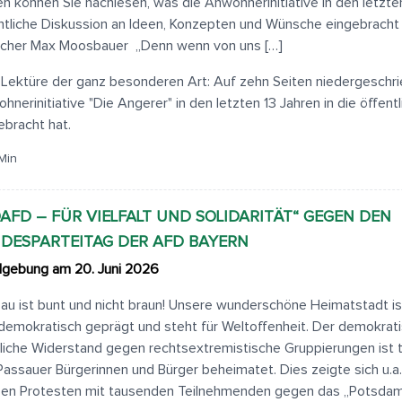
en können Sie nachlesen, was die Anwohnerinitiative in den letzten
ntliche Diskussion an Ideen, Konzepten und Wünsche eingebracht
cher Max Moosbauer „Denn wenn von uns […]
 Lektüre der ganz besonderen Art: Auf zehn Seiten niedergeschri
hnerinitiative "Die Angerer" in den letzten 13 Jahren in die öffent
ebracht hat.
Min
AFD – FÜR VIELFALT UND SOLIDARITÄT“ GEGEN DEN
DESPARTEITAG DER AFD BAYERN
gebung am 20. Juni 2026
au ist bunt und nicht braun! Unsere wunderschöne Heimatstadt i
demokratisch geprägt und steht für Weltoffenheit. Der demokrat
dliche Widerstand gegen rechtsextremistische Gruppierungen ist ti
Passauer Bürgerinnen und Bürger beheimatet. Dies zeigte sich u.a
en Protesten mit tausenden Teilnehmenden gegen das „Potsdam