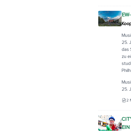
EW-
Koop
Musi
25. 
das 
zu e
stud
Phil
Musi
25. J
2 
CIT
EIN