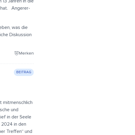
 13 Jahren in die
 hat. Angerer-
eben, was die
liche Diskussion
Merken
BEITRAG
st mitmenschlich
ische und
ef in der Seele
. 2024 in den
er Treffen“ und