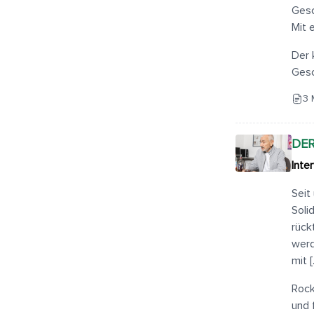
Gesc
Mit 
Der 
Gesc
3 
DER
Inte
Seit
Soli
rück
werd
mit 
Rock
und 