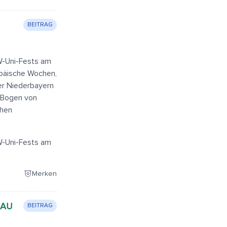
BEITRAG
W-Uni-Fests am
opäische Wochen,
er Niederbayern
 Bogen von
chen
W-Uni-Fests am
Merken
SAU
BEITRAG