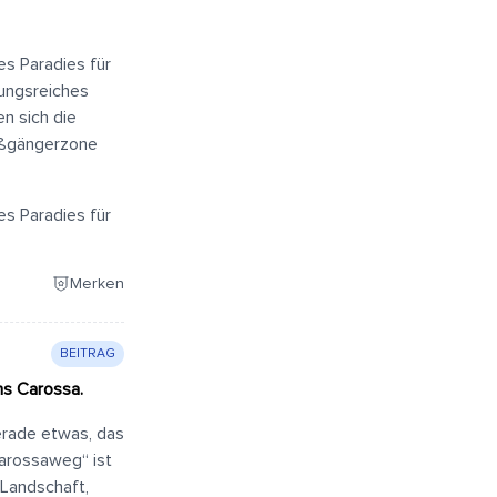
es Paradies für
lungsreiches
n sich die
Fußgängerzone
es Paradies für
Merken
BEITRAG
ns Carossa.
erade etwas, das
Carossaweg“ ist
 Landschaft,