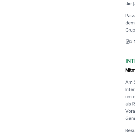
die 
Pass
demo
Grup
2 
INT
Mitm
Am S
Inte
um d
als 
Vora
Gene
Besu