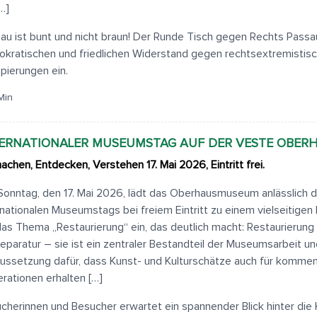
[…]
au ist bunt und nicht braun! Der Runde Tisch gegen Rechts Passa
kratischen und friedlichen Widerstand gegen rechtsextremistis
pierungen ein.
Min
ERNATIONALER MUSEUMSTAG AUF DER VESTE OBER
achen, Entdecken, Verstehen 17. Mai 2026, Eintritt frei.
onntag, den 17. Mai 2026, lädt das Oberhausmuseum anlässlich 
rnationalen Museumstags bei freiem Eintritt zu einem vielseitige
as Thema „Restaurierung“ ein, das deutlich macht: Restaurierung 
Reparatur – sie ist ein zentraler Bestandteil der Museumsarbeit u
ussetzung dafür, dass Kunst- und Kulturschätze auch für komme
rationen erhalten […]
cherinnen und Besucher erwartet ein spannender Blick hinter die 