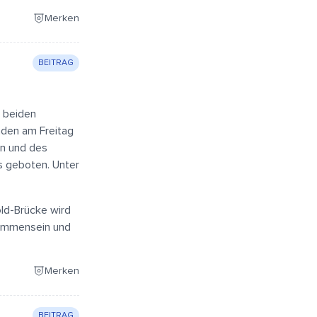
Merken
BEITRAG
e beiden
aden am Freitag
en und des
s geboten. Unter
old-Brücke wird
sammensein und
Merken
BEITRAG