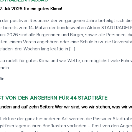
ADTRADELN PASSAU
2. Juli 2026 für ein gutes Klima!
 der positiven Resonanz der vergangenen Jahre beteiligt sich di
r bereits zum 14. Mal an der bundesweiten Aktion STADTRADELN
Juni 2026 sind alle Bürgerinnen und Bürger, sowie alle Personen, di
iten, einem Verein angehören oder eine Schule bzw. die Universit
eladen, drei Wochen lang kräftig in […]
au radelt für gutes Klima und wie Wette, um möglichst viele Fahr
meln.
Min
T VON DEN ANGERERN FÜR 44 STADTRÄTE
nden und auf zehn Seiten: Wer wir sind, wo wir stehen, was wir w
 Lektüre der ganz besonderen Art werden die Passauer Stadträt
gstfeiertagen in ihren Briefkästen vorfinden – Post von den Ange