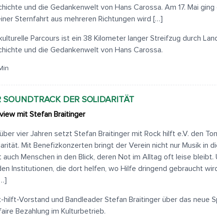
hichte und die Gedankenwelt von Hans Carossa. Am 17. Mai ging es 
einer Sternfahrt aus mehreren Richtungen wird […]
kulturelle Parcours ist ein 38 Kilometer langer Streifzug durch Lan
hichte und die Gedankenwelt von Hans Carossa.
Min
 SOUNDTRACK DER SOLIDARITÄT
rview mit Stefan Braitinger
 über vier Jahren setzt Stefan Braitinger mit Rock hilft e.V. den To
darität. Mit Benefizkonzerten bringt der Verein nicht nur Musik in d
t auch Menschen in den Blick, deren Not im Alltag oft leise bleibt.
en Institutionen, die dort helfen, wo Hilfe dringend gebraucht wi
[…]
-hilft-Vorstand und Bandleader Stefan Braitinger über das neue 
faire Bezahlung im Kulturbetrieb.