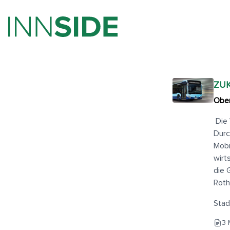
ZU
Ober
Die 
Durc
Mobi
wirt
die 
Roth
Stad
3 