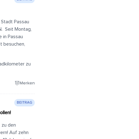
e Stadt Passau
. Seit Montag,
e in Passau
ät besuchen,
radkilometer zu
Merken
BEITRAG
ollen!
e zu den
rern! Auf zehn