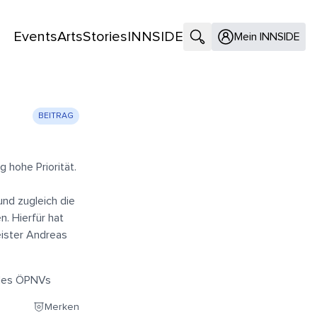
Events
Arts
Stories
INNSIDE
Suche öffnen
Mein INNSIDE
BEITRAG
 hohe Priorität.
und zugleich die
. Hierfür hat
ister Andreas
 des ÖPNVs
Merken