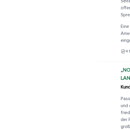
Seit
öffe
Spre
Eine
Anwo
eing
4 
„NO
LAN
Kund
Pass
und 
frie
der 
groß