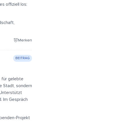
offiziell los:
dschaft,
Merken
BEITRAG
n für gelebte
ie Stadt, sondern
 Unterstützt
rd. Im Gespräch
Spenden-Projekt