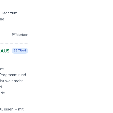
u lädt zum
che
Merken
HAUS
BEITRAG
des
n Programm rund
ist weit mehr
nd
nde
Kulissen – mit