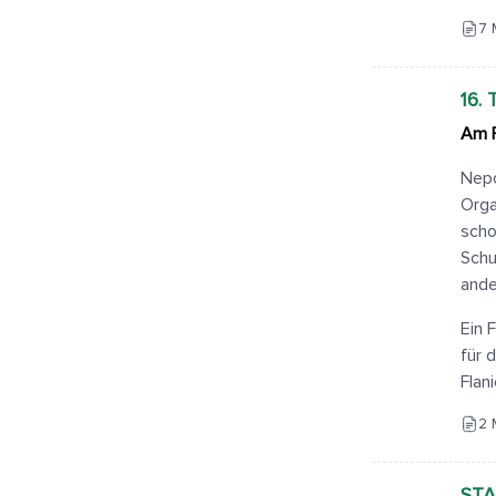
7 
16.
Am F
Nepo
Orga
scho
Schu
ande
Ein 
für 
Flani
2 