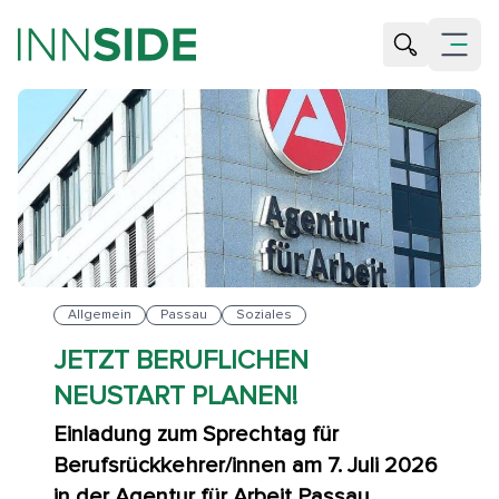
Suche öffne
Menü öf
Allgemein
Passau
Soziales
JETZT BERUFLICHEN
NEUSTART PLANEN!
Einladung zum Sprechtag für
Berufsrückkehrer/innen am 7. Juli 2026
in der Agentur für Arbeit Passau.