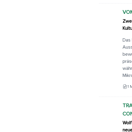
VOM
Zwei
Kult
Das 
Auss
bewu
präs
währ
Mikr
1 
TRA
CO
Wolf
neue