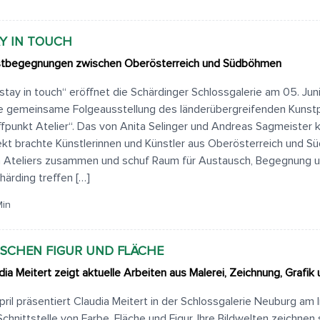
Y IN TOUCH
tbegegnungen zwischen Oberösterreich und Südböhmen
„stay in touch“ eröffnet die Schärdinger Schlossgalerie am 05. Jun
e gemeinsame Folgeausstellung des länderübergreifenden Kunst
ffpunkt Atelier“. Das von Anita Selinger und Andreas Sagmeister 
ekt brachte Künstlerinnen und Künstler aus Oberösterreich und S
n Ateliers zusammen und schuf Raum für Austausch, Begegnung 
chärding treffen […]
Min
SCHEN FIGUR UND FLÄCHE
dia Meitert zeigt aktuelle Arbeiten aus Malerei, Zeichnung, Grafik 
pril präsentiert Claudia Meitert in der Schlossgalerie Neuburg am 
Schnittstelle von Farbe, Fläche und Figur. Ihre Bildwelten zeichnen 