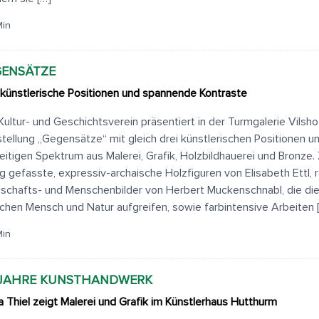
Min
GENSÄTZE
 künstlerische Positionen und spannende Kontraste
Kultur- und Geschichtsverein präsentiert in der Turmgalerie Vilsho
tellung „Gegensätze“ mit gleich drei künstlerischen Positionen u
seitigen Spektrum aus Malerei, Grafik, Holzbildhauerei und Bronze.
ig gefasste, expressiv-archaische Holzfiguren von Elisabeth Ettl, 
schafts- und Menschenbilder von Herbert Muckenschnabl, die di
chen Mensch und Natur aufgreifen, sowie farbintensive Arbeiten 
Min
 JAHRE KUNSTHANDWERK
 Thiel zeigt Malerei und Grafik im Künstlerhaus Hutthurm