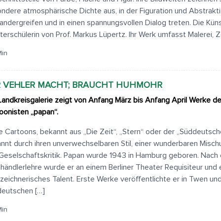
ndere atmosphärische Dichte aus, in der Figuration und Abstrakt
nandergreifen und in einen spannungsvollen Dialog treten. Die Künst
terschülerin von Prof. Markus Lüpertz. Ihr Werk umfasst Malerei, Z
Min
R VEHLER MACHT; BRAUCHT HUHMOHR
Landkreisgalerie zeigt von Anfang März bis Anfang April Werke d
oonisten „papan“.
e Cartoons, bekannt aus „Die Zeit“, „Stern“ oder der „Süddeutsch
nnt durch ihren unverwechselbaren Stil, einer wunderbaren Misc
Geselschaftskritik. Papan wurde 1943 in Hamburg geboren. Nach 
händlerlehre wurde er an einem Berliner Theater Requisiteur und
 zeichnerisches Talent. Erste Werke veröffentlichte er in Twen un
eutschen […]
Min