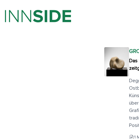
GRO
Das 
zeit
Degg
Ostb
Küns
über
Graf
trad
Posi
1 