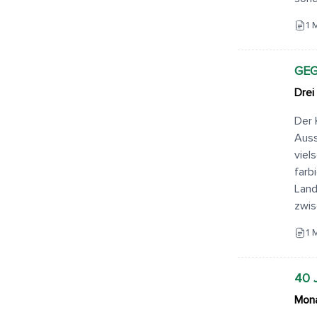
1 
GE
Drei
Der 
Auss
viel
farb
Land
zwis
1 
40
Mona