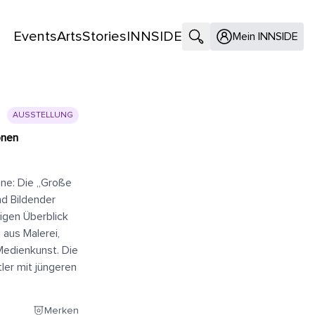
Events
Arts
Stories
INNSIDE
Suche öffnen
Mein INNSIDE
AUSSTELLUNG
onen
ne: Die „Große
d Bildender
tigen Überblick
 aus Malerei,
 Medienkunst. Die
tler mit jüngeren
Merken