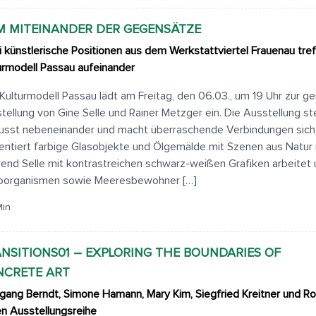
 MITEINANDER DER GEGENSÄTZE
 künstlerische Positionen aus dem Werkstattviertel Frauenau tref
urmodell Passau aufeinander
Kulturmodell Passau lädt am Freitag, den 06.03., um 19 Uhr zur 
tellung von Gine Selle und Rainer Metzger ein. Die Ausstellung s
sst nebeneinander und macht überraschende Verbindungen sich
entiert farbige Glasobjekte und Ölgemälde mit Szenen aus Natur 
end Selle mit kontrastreichen schwarz-weißen Grafiken arbeitet
oorganismen sowie Meeresbewohner […]
Min
NSITIONS01 – EXPLORING THE BOUNDARIES OF
NCRETE ART
gang Berndt, Simone Hamann, Mary Kim, Siegfried Kreitner und Rob
n Ausstellungsreihe