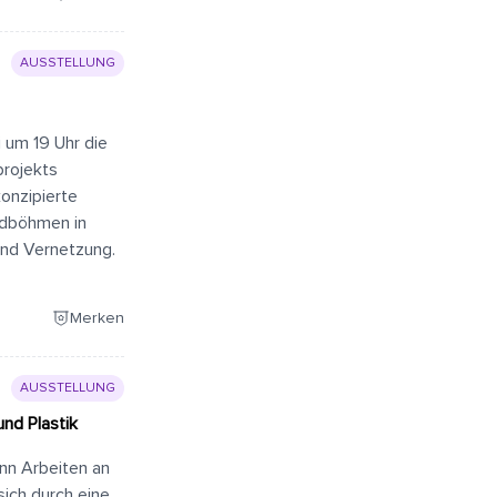
AUSSTELLUNG
i um 19 Uhr die
projekts
konzipierte
üdböhmen in
und Vernetzung.
Merken
AUSSTELLUNG
und Plastik
Inn Arbeiten an
sich durch eine