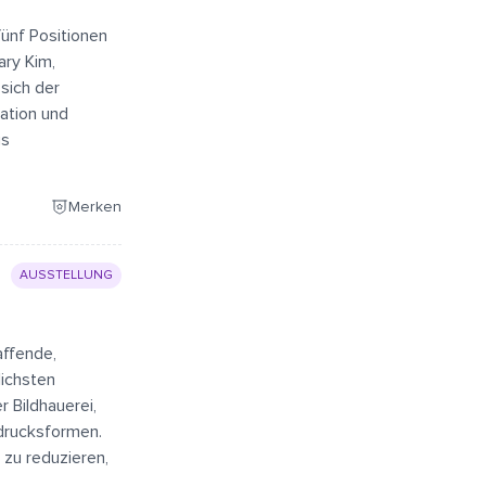
ünf Positionen
ry Kim,
sich der
ration und
us
Merken
AUSSTELLUNG
affende,
lichsten
 Bildhauerei,
sdrucksformen.
 zu reduzieren,