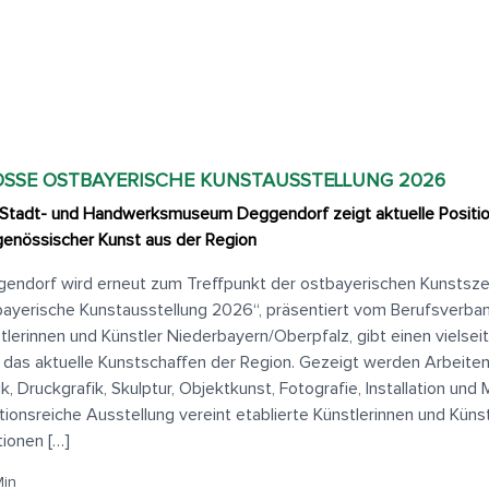
SSE OSTBAYERISCHE KUNSTAUSSTELLUNG 2026
Stadt- und Handwerksmuseum Deggendorf zeigt aktuelle Positi
genössischer Kunst aus der Region
endorf wird erneut zum Treffpunkt der ostbayerischen Kunstsze
ayerische Kunstausstellung 2026“, präsentiert vom Berufsverban
tlerinnen und Künstler Niederbayern/Oberpfalz, gibt einen vielsei
 das aktuelle Kunstschaffen der Region. Gezeigt werden Arbeiten
ik, Druckgrafik, Skulptur, Objektkunst, Fotografie, Installation und
itionsreiche Ausstellung vereint etablierte Künstlerinnen und Küns
tionen […]
Min