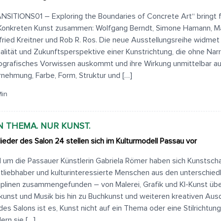
NSITIONS01 – Exploring the Boundaries of Concrete Art“ bringt f
Konkreten Kunst zusammen: Wolfgang Berndt, Simone Hamann, Ma
fried Kreitner und Rob R. Ros. Die neue Ausstellungsreihe widmet 
alität und Zukunftsperspektive einer Kunstrichtung, die ohne Nar
ografisches Vorwissen auskommt und ihre Wirkung unmittelbar a
nehmung, Farbe, Form, Struktur und […]
Min
N THEMA. NUR KUNST.
lieder des Salon 24 stellen sich im Kulturmodell Passau vor
 um die Passauer Künstlerin Gabriela Römer haben sich Kunstsch
tliebhaber und kulturinteressierte Menschen aus den unterschied
iplinen zusammengefunden – von Malerei, Grafik und KI-Kunst über
kunst und Musik bis hin zu Buchkunst und weiteren kreativen Au
 des Salons ist es, Kunst nicht auf ein Thema oder eine Stilrichtung
ern sie […]