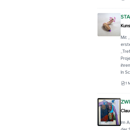
STA
Kuns
Mit 
erst
„Tre
Proj
ihre
In S
1 
ZWI
Clau
Im A
der 