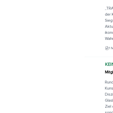
„TRA
der 
Sieg
Aktu
ikon
Wahr
1 
KEI
Mitg
Rund
Kuns
Disz
Glas
Ziel
sond