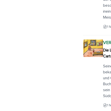
beso
inei
Meis
1 
VE
Die 
Cart
Sein
beka
und 
Buch
sein
Südd
1 