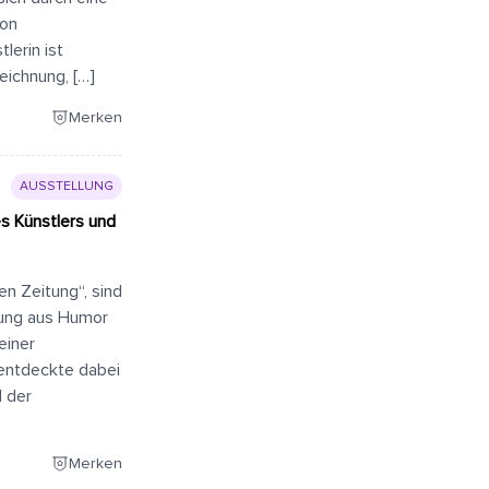
ion
lerin ist
eichnung, […]
Merken
AUSSTELLUNG
es Künstlers und
en Zeitung“, sind
hung aus Humor
einer
 entdeckte dabei
d der
Merken