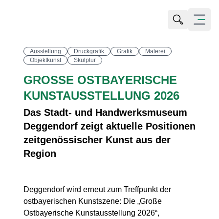
Suche öffn
Alle Bilder ansehen
Menü öf
Ausstellung
Druckgrafik
Grafik
Malerei
Objektkunst
Skulptur
GROSSE OSTBAYERISCHE K
UNSTAUSSTELLUNG 2026
Das Stadt- und Handwerksmuseum
Deggendorf zeigt aktuelle Positionen
zeitgenössischer Kunst aus der
Region
Deggendorf wird erneut zum Treffpunkt der
ostbayerischen Kunstszene: Die „Große
Ostbayerische Kunstausstellung 2026“,