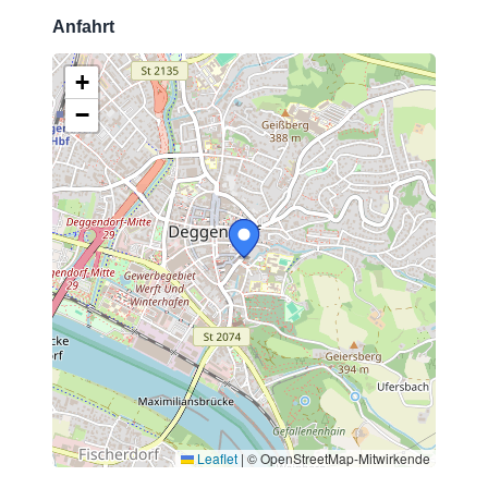
Anfahrt
+
−
Leaflet
|
© OpenStreetMap-Mitwirkende