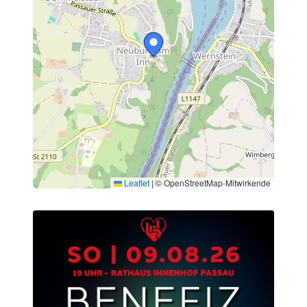
Leaflet
|
© OpenStreetMap-Mitwirkende