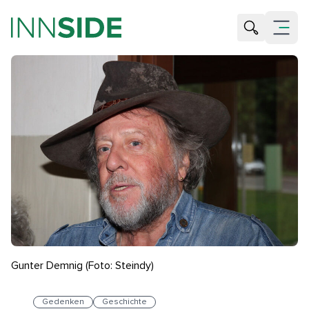
Suche öffne
Menü öf
Gunter Demnig (Foto: Steindy)
Gedenken
Geschichte