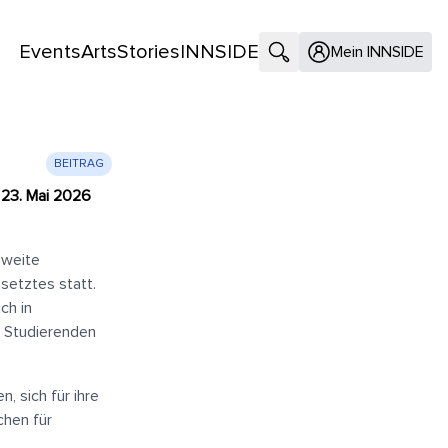
Events
Arts
Stories
INNSIDE
Suche öffnen
Mein INNSIDE
BEITRAG
23. Mai 2026
sweite
etztes statt.
ch in
t Studierenden
, sich für ihre
hen für