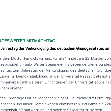
NDESWEITER MITMACHTAG
Jahrestag der Verkündigung des deutschen Grundgesetztes am 
r dem Motto „Für dich. Für uns. Für alle.“ findet am 23. Mai der von
espräsident Frank- Walter Steinmeier ins Leben gerufene bunde
achtag zum Jahrestag der Verkündigung des deutschen Grundges
Labor für Demokratiebildung an der Universität Passau beteiligt si
mmenarbeit mit weiteren Einrichtungen der Universität sowie mi
einem eigenen […]
 des Ehrentages ist es, Menschen in ganz Deutschland zu ermutigen
enschen und unser Gemeinwesen einzusetzen und damit ein Zeic
mmenhalt, Verantwortung und gelebte Solidarität zu setzen.