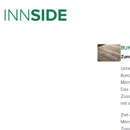
BU
Zum 
Unte
Bund
Mitm
Das 
Zusa
mit 
Ziel
Mitm
Zusa