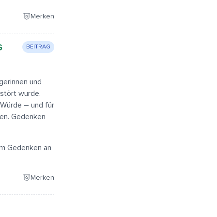
Merken
G
BEITRAG
rgerinnen und
stört wurde.
r Würde – und für
ssen. Gedenken
zum Gedenken an
Merken