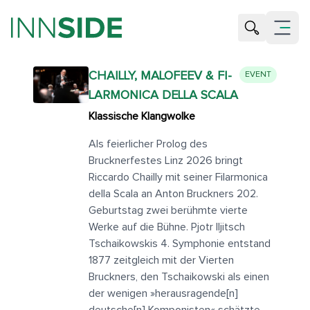
Suche öffne
Menü öf
CHAIL­LY, MAL­O­FEEV & FI­
EVENT
LAR­MO­NI­CA DELLA SCALA
Klassische Klangwolke
Als feierlicher Prolog des
Brucknerfestes Linz 2026 bringt
Riccardo Chailly mit seiner Filarmonica
della Scala an Anton Bruckners 202.
Geburtstag zwei berühmte vierte
Werke auf die Bühne. Pjotr Iljitsch
Tschaikowskis 4. Symphonie entstand
1877 zeitgleich mit der Vierten
Bruckners, den Tschaikowski als einen
der wenigen »herausragende[n]