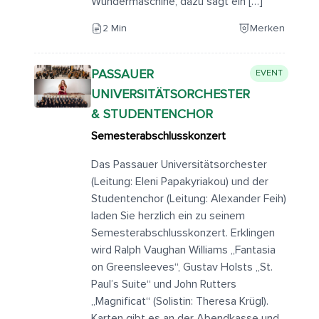
Wundermaschine, dazu sägt ein […]
2 Min
Merken
PASSAUER
EVENT
UNIVERSITÄTSORCHESTER
& STUDENTENCHOR
Semesterabschlusskonzert
Das Passauer Universitätsorchester
(Leitung: Eleni Papakyriakou) und der
Studentenchor (Leitung: Alexander Feih)
laden Sie herzlich ein zu seinem
Semesterabschlusskonzert. Erklingen
wird Ralph Vaughan Williams „Fantasia
on Greensleeves“, Gustav Holsts „St.
Paul’s Suite“ und John Rutters
„Magnificat“ (Solistin: Theresa Krügl).
Karten gibt es an der Abendkasse und