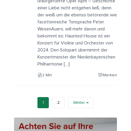
uraufgeführte Oper April – Geschichte
einer Liebe nicht entgehen ließ; denn
der weiß um die ebenso betörende wie
facettenreiche Tonsprache Peter
WesenAuers, will mehr davon und
bekommt es: Haunted House ist ein
Konzert für Violine und Orchester von
2024. Den Solopart übernimmt der
Konzertmeister der Niederbayerischen
Philharmonie […]
2 Min
Merken
Beiträge-
1
2
Weiter →
Navigation