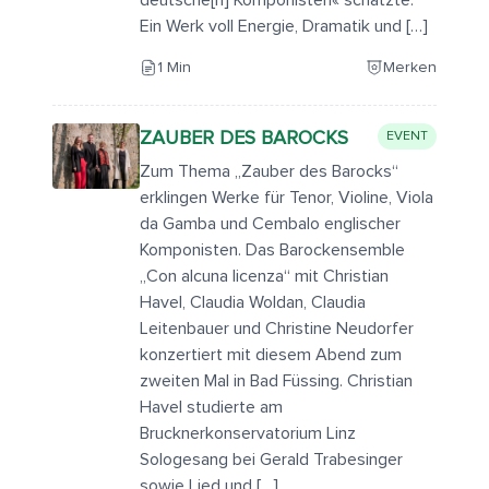
deutsche[n] Komponisten« schätzte.
Ein Werk voll Energie, Dramatik und […]
1 Min
Merken
ZAUBER DES BAROCKS
EVENT
Zum Thema „Zauber des Barocks“
erklingen Werke für Tenor, Violine, Viola
da Gamba und Cembalo englischer
Komponisten. Das Barockensemble
„Con alcuna licenza“ mit Christian
Havel, Claudia Woldan, Claudia
Leitenbauer und Christine Neudorfer
konzertiert mit diesem Abend zum
zweiten Mal in Bad Füssing. Christian
Havel studierte am
Brucknerkonservatorium Linz
Sologesang bei Gerald Trabesinger
sowie Lied und […]