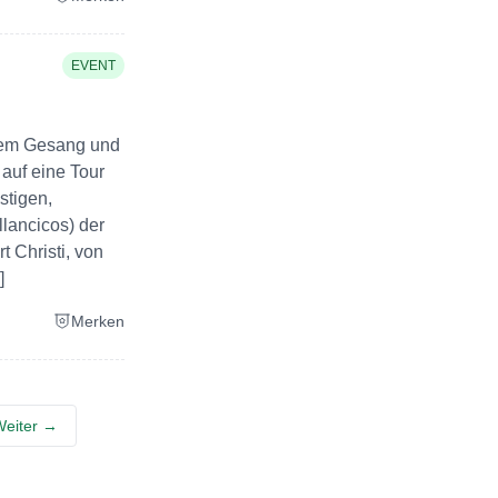
EVENT
igem Gesang und
auf eine Tour
stigen,
llancicos) der
 Christi, von
]
Merken
eiter →