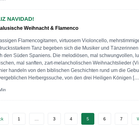
IZ NAVIDAD!
alusische Weihnacht & Flamenco
rassigen Flamencogitarren, virtuosem Violoncello, mehrstimm
rucksstarkem Tanz begeben sich die Musiker und Tänzerinnen 
h den Süden Spaniens. Die melodiösen, mal schwungvollen, lu
rischen, mal sanften, zart-melancholischen Weihnachtslieder (Vi
ier handeln von den biblischen Geschichten rund um die Geburt
vergeblichen Herbergssuche, von den drei Heiligen Königen […
Min
äge-
ck
1
…
3
4
5
6
7
W
gation