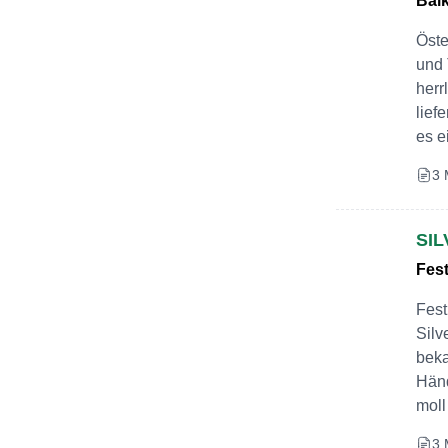
Bal
Öste
und 
herr
lief
es e
3 
SI
Fest
Fest
Silv
beka
Händ
moll
3 