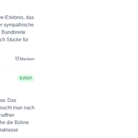
ve-Erlebnis, das
der sympathische
e Bandbreite
ch Stücke für
Merken
EVENT
ow. Das
 sucht man nach
haffner
lche die Bühne
raklasse