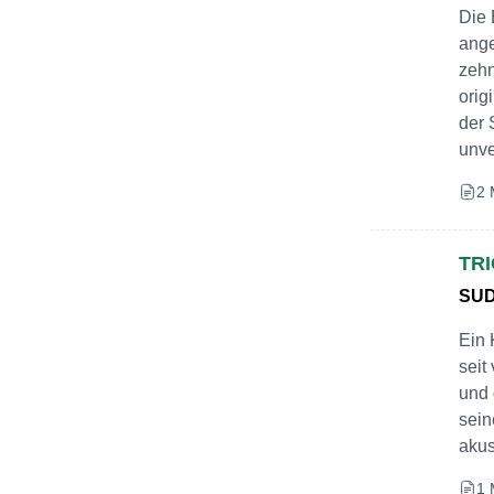
Die 
ange
zehn
orig
der 
unve
2 
TR
SU
Ein 
seit
und 
sein
akus
1 