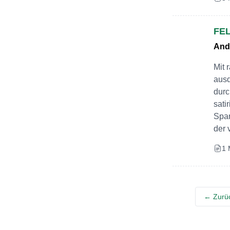
FEL
And
Mit 
ausd
durc
sati
Span
der 
1 
Beitr
← Zurü
Navi