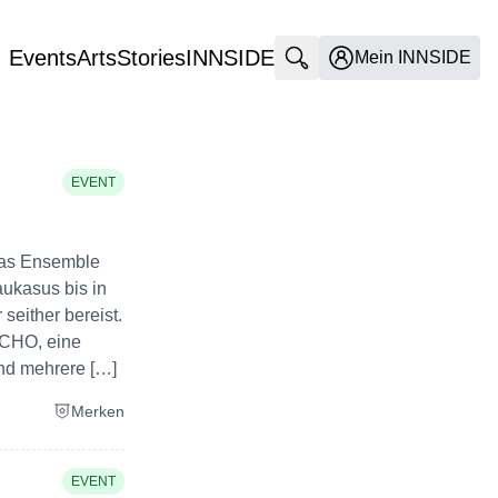
Events
Arts
Stories
INNSIDE
Suche öffnen
Mein INNSIDE
EVENT
das Ensemble
ukasus bis in
seither bereist.
ECHO, eine
und mehrere […]
Merken
EVENT