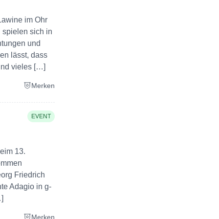
 Lawine im Ohr
 spielen sich in
chtungen und
en lässt, dass
nd vieles […]
Merken
EVENT
beim 13.
 kommen
org Friedrich
te Adagio in g-
]
Merken