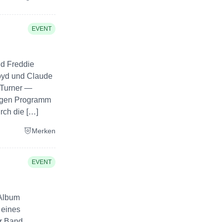
EVENT
nd Freddie
oyd und Claude
 Turner —
igen Programm
rch die […]
Merken
EVENT
 Album
 eines
r Band.