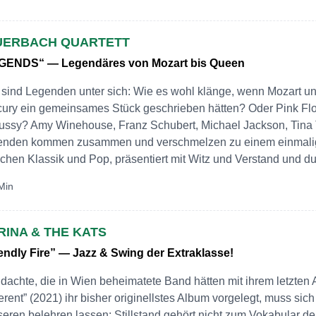
UERBACH QUARTETT
GENDS“ — Legendäres von Mozart bis Queen
 sind Legenden unter sich: Wie es wohl klänge, wenn Mozart u
ury ein gemeinsames Stück geschrieben hätten? Oder Pink Fl
ssy? Amy Winehouse, Franz Schubert, Michael Jackson, Tina
enden kommen zusammen und verschmelzen zu einem einmal
chen Klassik und Pop, präsentiert mit Witz und Verstand und du
Min
RINA & THE KATS
endly Fire” — Jazz & Swing der Extraklasse!
dachte, die in Wien beheimatete Band hätten mit ihrem letzten
ferent” (2021) ihr bisher originellstes Album vorgelegt, muss sich
eren belehren lassen: Stillstand gehört nicht zum Vokabular de