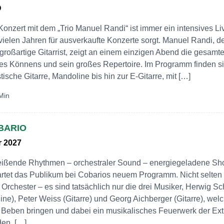
D
Konzert mit dem „Trio Manuel Randi“ ist immer ein intensives Li
 vielen Jahren für ausverkaufte Konzerte sorgt. Manuel Randi, 
großartige Gitarrist, zeigt an einem einzigen Abend die gesamt
es Könnens und sein großes Repertoire. Im Programm finden si
tische Gitarre, Mandoline bis hin zur E-Gitarre, mit […]
Min
BARIO
r 2027
eißende Rhythmen – orchestraler Sound – energiegeladene Sh
rtet das Publikum bei Cobarios neuem Programm. Nicht selten
Orchester – es sind tatsächlich nur die drei Musiker, Herwig Sc
line), Peter Weiss (Gitarre) und Georg Aichberger (Gitarre), we
Beben bringen und dabei ein musikalisches Feuerwerk der Ext
en. […]