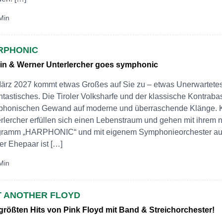
Min
RPHONIC
rin & Werner Unterlercher goes symphonic
ärz 2027 kommt etwas Großes auf Sie zu – etwas Unerwartetes,
tastisches. Die Tiroler Volksharfe und der klassische Kontrabas
honischen Gewand auf moderne und überraschende Klänge. K
rlercher erfüllen sich einen Lebenstraum und gehen mit ihrem
gramm „HARPHONIC“ und mit eigenem Symphonieorchester auf
ler Ehepaar ist […]
Min
T ANOTHER FLOYD
größten Hits von Pink Floyd mit Band & Streichorchester!