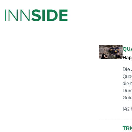
QU
Hap
Die 
Quad
die 
Durc
Gold
2 
TR