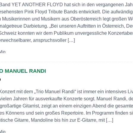
Band YET ANOTHER FLOYD hat sich in den vergangenen Jahre
sehensten Pink Floyd Tribute Bands entwickelt. Die aufwändi
 Musikerinnen und Musikern aus Oberösterreich legt großen We
inalgetreue Darbietung. „Bei unseren Auftritten in Österreich, D
Schweiz konnten wir dem Publikum unvergessliche Konzertabe
rwechselbarer, anspruchsvoller […]
Min
IO MANUEL RANDI
D
Konzert mit dem „Trio Manuel Randi“ ist immer ein intensives Li
 vielen Jahren für ausverkaufte Konzerte sorgt. Manuel Randi, 
großartige Gitarrist, zeigt an einem einzigen Abend die gesamt
es Könnens und sein großes Repertoire. Im Programm finden si
tische Gitarre, Mandoline bis hin zur E-Gitarre, mit […]
Min