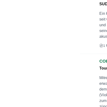
SU
Ein 
seit
und 
sein
akus
1 
CO
Tou
Mitr
erwa
dem 
(Vio
zum 
zünd