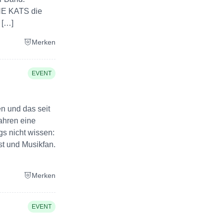
THE KATS die
 […]
Merken
EVENT
n und das seit
ahren eine
gs nicht wissen:
ist und Musikfan.
Merken
EVENT