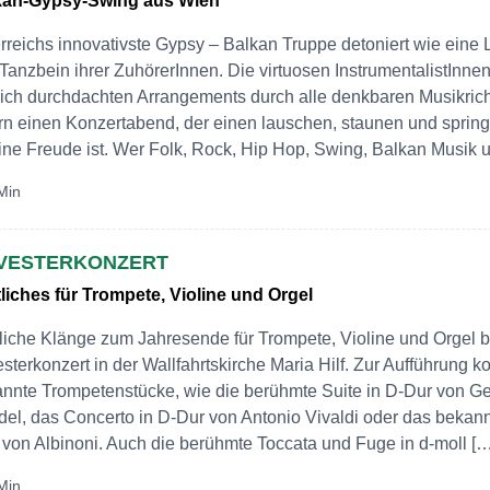
kan-Gypsy-Swing aus Wien
rreichs innovativste Gypsy – Balkan Truppe detoniert wie eine
Tanzbein ihrer ZuhörerInnen. Die virtuosen InstrumentalistInnen
lich durchdachten Arrangements durch alle denkbaren Musikri
ern einen Konzertabend, der einen lauschen, staunen und spring
ine Freude ist. Wer Folk, Rock, Hip Hop, Swing, Balkan Musik u
Min
LVESTERKONZERT
liches für Trompete, Violine und Orgel
liche Klänge zum Jahresende für Trompete, Violine und Orgel 
esterkonzert in der Wallfahrtskirche Maria Hilf. Zur Aufführung
nnte Trompetenstücke, wie die berühmte Suite in D-Dur von Ge
el, das Concerto in D-Dur von Antonio Vivaldi oder das bekann
 von Albinoni. Auch die berühmte Toccata und Fuge in d-moll […
Min