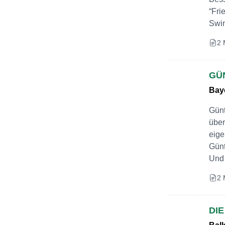
“Fri
Swin
2 
GÜ
Baye
Günt
über
eige
Günt
Und 
2 
DI