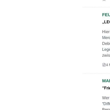
FE
„LE
Hier
Merc
Debu
Leg
zwis
4 
MA
“Fri
Wer 
“Dif
Bess