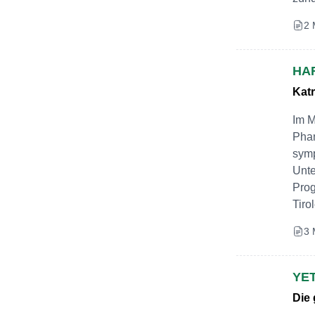
2 
HA
Kat
Im M
Phan
symp
Unte
Pro
Tiro
3 
YE
Die 