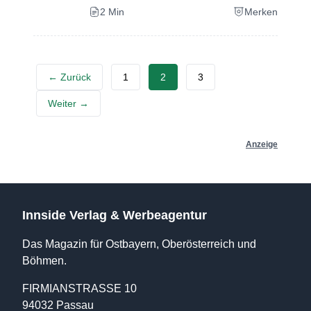
2 Min
Merken
Beiträge-
← Zurück
1
2
3
Navigation
Weiter →
Anzeige
Innside Verlag & Werbeagentur
Das Magazin für Ostbayern, Oberösterreich und
Böhmen.
FIRMIANSTRASSE 10
94032 Passau