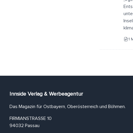
Ents
unte
Inse
klim
1 
Innside Verlag & Werbeagentur
Das Magazin für Ostbayern, Oberösterreich und Böhmen.
FIRMIANSTRASSE 10
94032 Passau