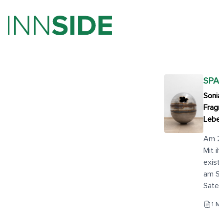
SPA
Soni
Frag
Leb
Am 2
Mit 
exis
am S
Sate
1 