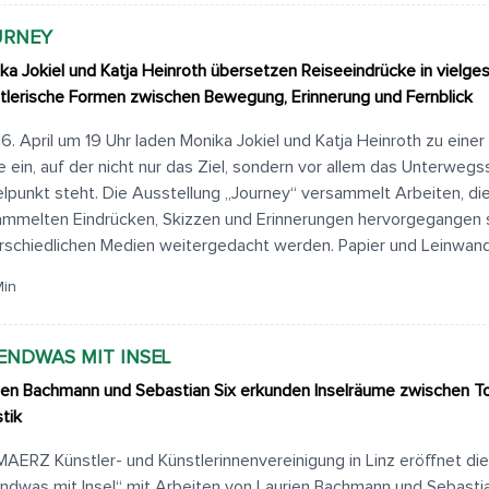
URNEY
ka Jokiel und Katja Heinroth übersetzen Reiseeindrücke in vielges
tlerische Formen zwischen Bewegung, Erinnerung und Fernblick
6. April um 19 Uhr laden Monika Jokiel und Katja Heinroth zu einer
e ein, auf der nicht nur das Ziel, sondern vor allem das Unterwegs
elpunkt steht. Die Ausstellung „Journey“ versammelt Arbeiten, d
mmelten Eindrücken, Skizzen und Erinnerungen hervorgegangen s
rschiedlichen Medien weitergedacht werden. Papier und Leinwand
Min
ENDWAS MIT INSEL
ien Bachmann und Sebastian Six erkunden Inselräume zwischen T
tik
MAERZ Künstler- und Künstlerinnenvereinigung in Linz eröffnet di
endwas mit Insel“ mit Arbeiten von Laurien Bachmann und Sebastia