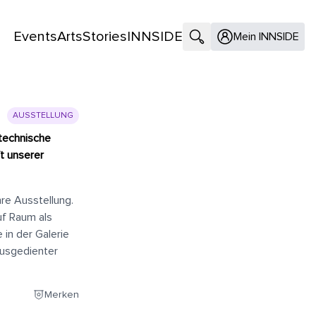
Events
Arts
Stories
INNSIDE
Suche öffnen
Mein INNSIDE
AUSSTELLUNG
 technische
t unserer
hre Ausstellung.
uf Raum als
in der Galerie
ausgedienter
Merken