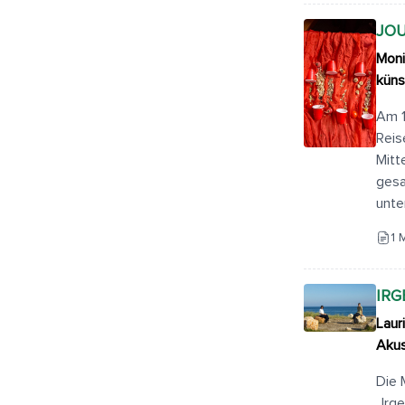
JO
Moni
küns
Am 1
Reis
Mitt
gesa
unte
1 
IRG
Laur
Akus
Die 
„Irg