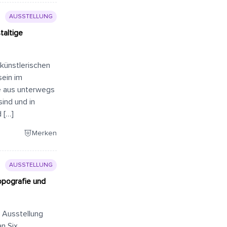
AUSSTELLUNG
taltige
 künstlerischen
sein im
ie aus unterwegs
ind und in
 […]
Merken
AUSSTELLUNG
opografie und
e Ausstellung
n Six.