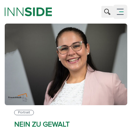
Suche öffne
Menü öf
Portrait
NEIN ZU GEWALT