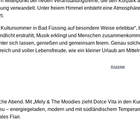
im Mittelpunkt der neuen Veranstaltungsreihe, die den Kurpark
gnung verwandelt. Unter freiem Himmel entsteht eine Atmosphär
t.
er Kultursommer in Bad Füssing auf besondere Weise erlebbar“,
dlicht erstrahlt, Musik erklingt und Menschen zusammenkommen
inter sich lassen, genießen und gemeinsam feiern. Genau solc
ssreich und voller Lebensfreude, wie ein kleiner Urlaub am Mittel
Anzeige
sche Abend. Mit „Mely & The Moodies zieht Dolce Vita in den Kur
eu – energiegeladen, modern und mit südländischem Temperam
les Flair.