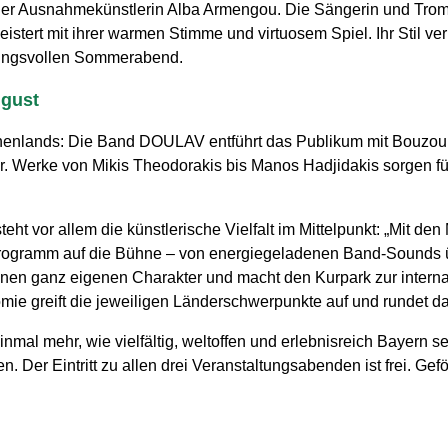
t der Ausnahmekünstlerin Alba Armengou. Die Sängerin und Trom
tert mit ihrer warmen Stimme und virtuosem Spiel. Ihr Stil ver
mmungsvollen Sommerabend.
ugust
echenlands: Die Band DOULAV entführt das Publikum mit Bouzo
er. Werke von Mikis Theodorakis bis Manos Hadjidakis sorgen 
eht vor allem die künstlerische Vielfalt im Mittelpunkt: „Mit de
gramm auf die Bühne – von energiegeladenen Band-Sounds über
inen ganz eigenen Charakter und macht den Kurpark zur interna
mie greift die jeweiligen Länderschwerpunkte auf und rundet d
mal mehr, wie vielfältig, weltoffen und erlebnisreich Bayern s
Der Eintritt zu allen drei Veranstaltungsabenden ist frei. Gef