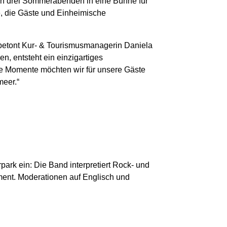
 an drei Sommerabenden in eine Bühne für
e, die Gäste und Einheimische
 betont Kur- & Tourismusmanagerin Daniela
, entsteht ein einzigartiges
he Momente möchten wir für unsere Gäste
meer.“
park ein: Die Band interpretiert Rock- und
ent. Moderationen auf Englisch und