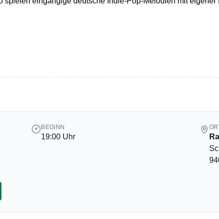
spielen eingängige deutsche Indie-Pop-Melodien mit eigener N
BEGINN
OR
19:00 Uhr
Ra
Sc
94