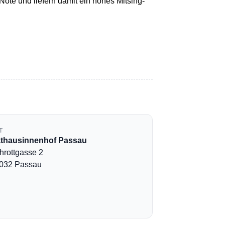
ote und liefern damit ein hohes Mitsing-
T
thausinnenhof Passau
hrottgasse 2
032 Passau