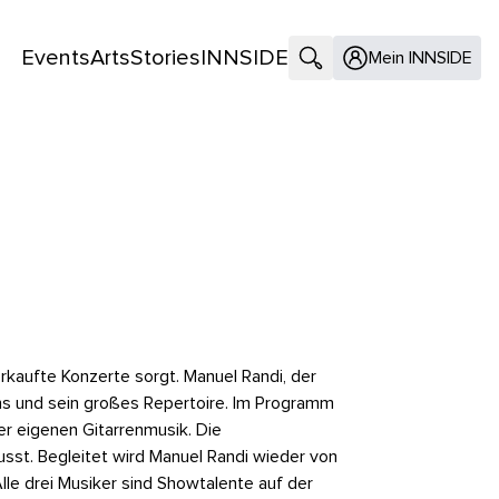
Events
Arts
Stories
INNSIDE
Suche öffnen
Mein INNSIDE
erkaufte Konzerte sorgt. Manuel Randi, der
ns und sein großes Repertoire. Im Programm
er eigenen Gitarrenmusik. Die
usst. Begleitet wird Manuel Randi wieder von
lle drei Musiker sind Showtalente auf der