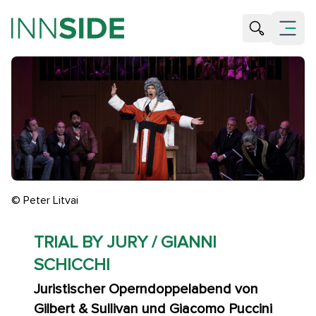
Suche öffne
Menü öf
© Peter Litvai
TRIAL BY JURY / GIANNI
SCHICCHI
Juristischer Operndoppelabend von
Gilbert & Sullivan und Giacomo Puccini