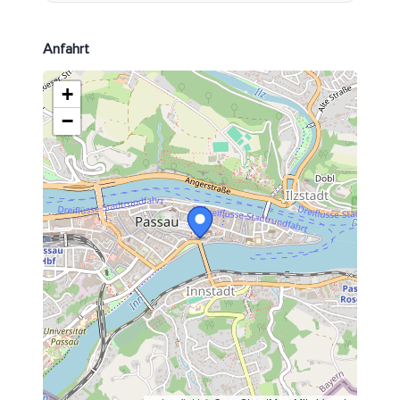
Anfahrt
+
−