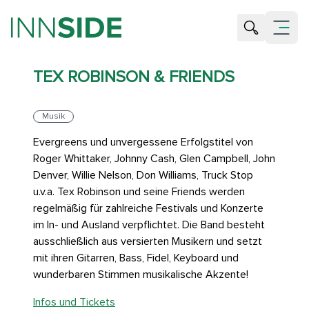
Suche öffne
Menü öf
TEX ROBINSON & FRIENDS
Musik
Evergreens und unvergessene Erfolgstitel von
Roger Whittaker, Johnny Cash, Glen Campbell, John
Denver, Willie Nelson, Don Williams, Truck Stop
u.v.a. Tex Robinson und seine Friends werden
regelmäßig für zahlreiche Festivals und Konzerte
im In- und Ausland verpflichtet. Die Band besteht
ausschließlich aus versierten Musikern und setzt
mit ihren Gitarren, Bass, Fidel, Keyboard und
wunderbaren Stimmen musikalische Akzente!
Infos und Tickets