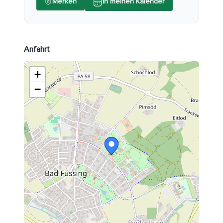
Merken
In meinen Kalender
Anfahrt
+
−