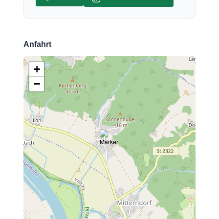
Anfahrt
+
−