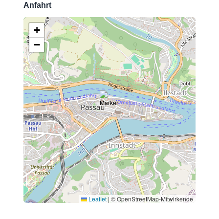
Anfahrt
+
−
Leaflet
|
© OpenStreetMap-Mitwirkende