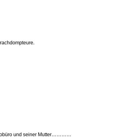
prachdompteure.
assobüro und seiner Mutter…………