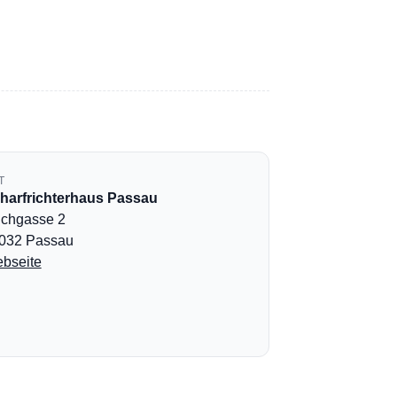
T
harfrichterhaus Passau
lchgasse 2
032 Passau
bseite