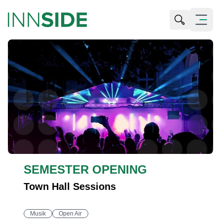
Suche öffn
Menü öf
SEMESTER OPENING
Town Hall Sessions
Musik
Open Air