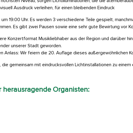
 höchsten Niveau, sorgen Lichtilluminationen, die die atemberaub
isuell Ausdruck verleihen, für einen bleibenden Eindruck
t um 19:00 Uhr. Es werden 3 verschiedene Teile gespielt, manchm
men. Es gibt zwei Pausen sowie eine sehr gute Bewirtung vor K
ere Konzertformat Musikliebhaber aus der Region und darüber hin
ender unserer Stadt geworden.
en Anlass: Wir feiern die 20. Auflage dieses außergewöhnlichen 
 die gemeinsam mit eindrucksvollen Lichtinstallationen zu einem e
r herausragende Organisten: