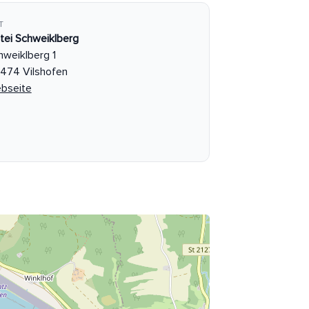
T
tei Schweiklberg
hweiklberg 1
474 Vilshofen
bseite