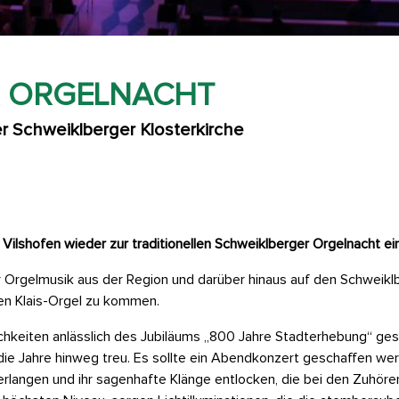
R ORGELNACHT
er Schweiklberger Klosterkirche
 Vilshofen wieder zur traditionellen Schweiklberger Orgelnacht ein
 Orgelmusik aus der Region und darüber hinaus auf den Schweiklb
en Klais-Orgel zu kommen.
ichkeiten anlässlich des Jubiläums „800 Jahre Stadterhebung“ g
 die Jahre hinweg treu. Es sollte ein Abendkonzert geschaffen wer
bverlangen und ihr sagenhafte Klänge entlocken, die bei den Zuhör