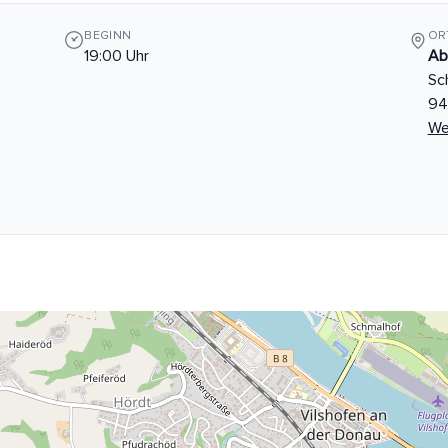
BEGINN
OR
19:00 Uhr
Ab
Sc
94
We