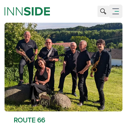
Suche öffne
Menü öf
ROUTE 66