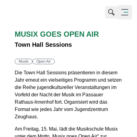
Suche öffn
Menü öf
MUSIX GOES OPEN AIR
Town Hall Sessions
Musik
Open Air
Die Town Hall Sessions präsentieren in diesem
Jahr erneut ein vielseitiges Programm und setzen
die Reihe jugendkultureller Veranstaltungen im
Vorfeld der Nacht der Musik im Passauer
Rathaus-Innenhof fort. Organisiert wird das
Format wie jedes Jahr vom Jugendzentrum
Zeughaus.
Am Freitag, 15. Mai, lädt die Musikschule Musix
unter dem Motto „Musix goes Open Air“ zur