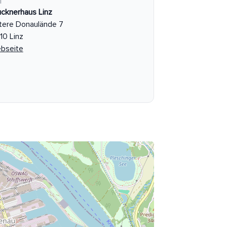
T
ucknerhaus Linz
tere Donaulände 7
10 Linz
bseite