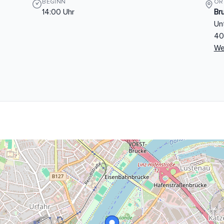
BEGINN
OR
14:00 Uhr
Br
Un
40
We