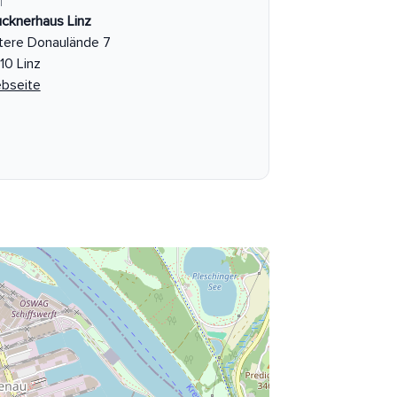
T
ucknerhaus Linz
tere Donaulände 7
10 Linz
bseite