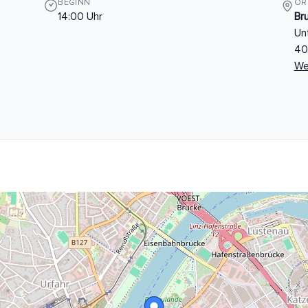
BEGINN
OR
14:00 Uhr
Br
Un
40
We