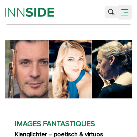
Suche öffne
Menü öf
IMAGES FANTASTIQUES
Klanglichter – poetisch & virtuos