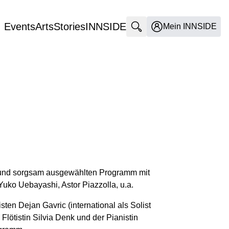
Events
Arts
Stories
INNSIDE
Suche öffnen
Mein INNSIDE
n und sorgsam ausgewählten Programm mit
uko Uebayashi, Astor Piazzolla, u.a.
ten Dejan Gavric (international als Solist
lötistin Silvia Denk und der Pianistin