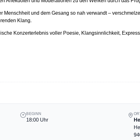
leinen Anekdoten und Moderationen zu den Werken durch das Pr
der Menschheit und dem Gesang so nah verwandt – verschmelz
renden Klang.
che Konzerterlebnis voller Poesie, Klangsinnlichkeit, Expressiv
BEGINN
OR
18:00 Uhr
He
He
94