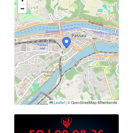
−
Leaflet
|
© OpenStreetMap-Mitwirkende