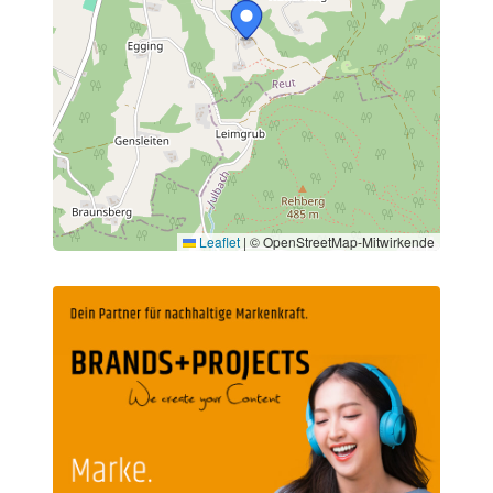
Leaflet
|
© OpenStreetMap-Mitwirkende