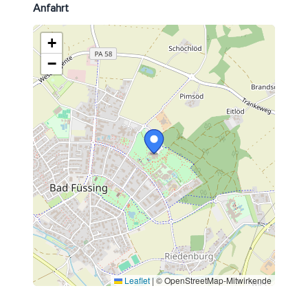
Anfahrt
+
−
Leaflet
|
© OpenStreetMap-Mitwirkende