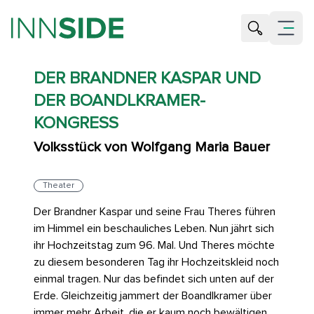
Suche öffne
Menü öf
DER BRANDNER KASPAR UND
DER BOANDLKRAMER-
KONGRESS
Volksstück von Wolfgang Maria Bauer
Theater
Der Brandner Kaspar und seine Frau Theres führen
im Himmel ein beschauliches Leben. Nun jährt sich
ihr Hochzeitstag zum 96. Mal. Und Theres möchte
zu diesem besonderen Tag ihr Hochzeitskleid noch
einmal tragen. Nur das befindet sich unten auf der
Erde. Gleichzeitig jammert der Boandlkramer über
immer mehr Arbeit, die er kaum noch bewältigen