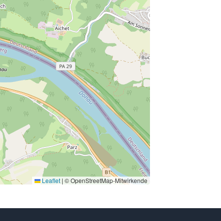
Leaflet
|
© OpenStreetMap-Mitwirkende