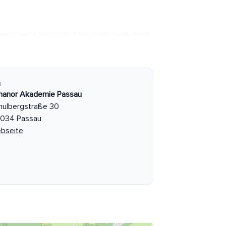
T
hanor Akademie Passau
hulbergstraße 30
034 Passau
bseite