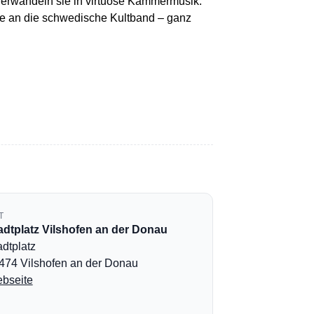
verwandeln sie in virtuose Kammermusik:
ge an die schwedische Kultband – ganz
T
adtplatz Vilshofen an der Donau
adtplatz
474 Vilshofen an der Donau
bseite