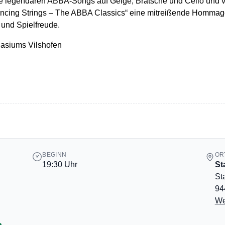
die legendären ABBA-Songs auf Geige, Bratsche und Cello und 
Dancing Strings – The ABBA Classics“ eine mitreißende Homma
 und Spielfreude.
nasiums Vilshofen
BEGINN
OR
19:30 Uhr
St
St
94
We