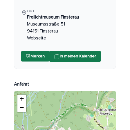
ORT
Freilichtmuseum Finsterau
Museumsstraße 51
94151 Finsterau
Webseite
Merken
In meinen Kalender
Anfahrt
+
−