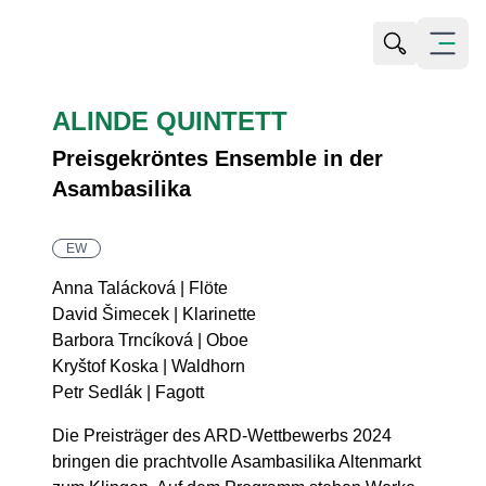
Suche öffn
Menü öf
ALINDE QUINTETT
Preisgekröntes Ensemble in der
Asambasilika
EW
Anna Talácková | Flöte
David Šimecek | Klarinette
Barbora Trncíková | Oboe
Kryštof Koska | Waldhorn
Petr Sedlák | Fagott
Die Preisträger des ARD-Wettbewerbs 2024
bringen die prachtvolle Asambasilika Altenmarkt