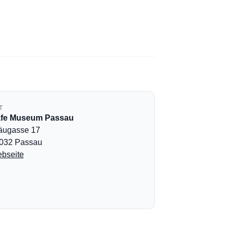
T
fe Museum Passau
äugasse 17
032 Passau
bseite