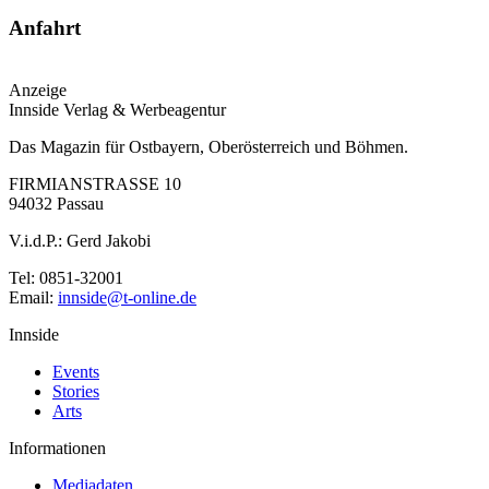
Anfahrt
Anzeige
Innside Verlag & Werbeagentur
Das Magazin für Ostbayern, Oberösterreich und Böhmen.
FIRMIANSTRASSE 10
94032 Passau
V.i.d.P.: Gerd Jakobi
Tel: 0851-32001
Email:
innside@t-online.de
Innside
Events
Stories
Arts
Informationen
Mediadaten