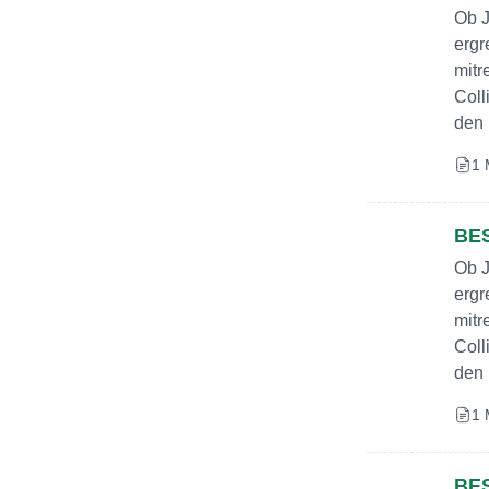
Ob J
ergr
mitr
Coll
den 
1 
BE
Ob J
ergr
mitr
Coll
den 
1 
BE