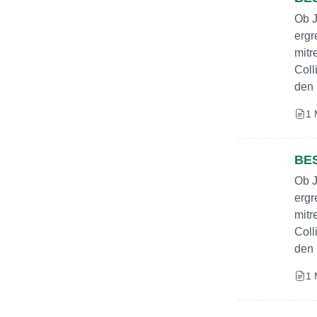
Ob J
ergr
mitr
Coll
den 
1 
BE
Ob J
ergr
mitr
Coll
den 
1 