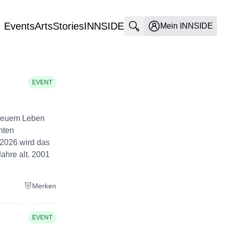
Events
Arts
Stories
INNSIDE
Suche öffnen
Mein INNSIDE
EVENT
 neuem Leben
nten
 2026 wird das
ahre alt. 2001
Merken
EVENT