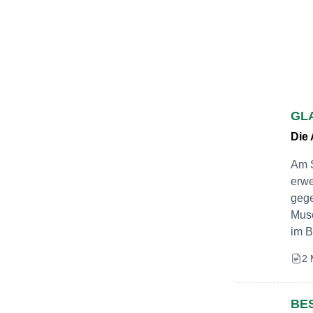
GLA
Die 
Am S
erwe
gege
Muse
im B
2 
BE