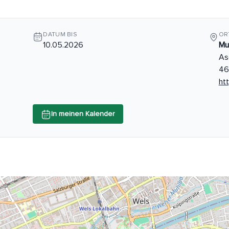
DATUM BIS
OR
10.05.2026
Mu
As
46
ht
In meinen Kalender