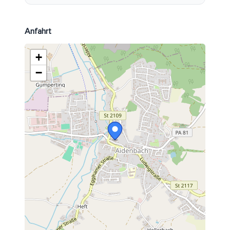
Anfahrt
+
−