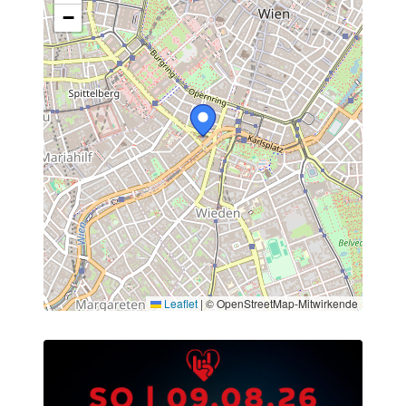
−
Leaflet
|
© OpenStreetMap-Mitwirkende