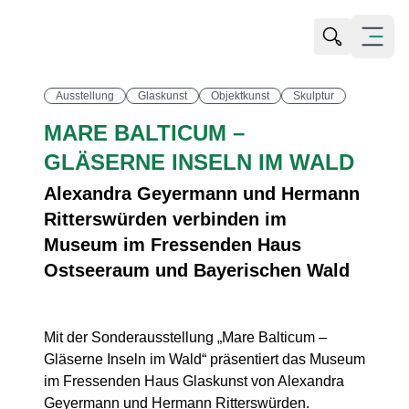
Suche öffn
Alle Bilder ansehen
Menü öf
Ausstellung
Glaskunst
Objektkunst
Skulptur
MARE BALTICUM –
GLÄSERNE INSELN IM WALD
Alexandra Geyermann und Hermann
Ritterswürden verbinden im
Museum im Fressenden Haus
Ostseeraum und Bayerischen Wald
Mit der Sonderausstellung „Mare Balticum –
Gläserne Inseln im Wald“ präsentiert das Museum
im Fressenden Haus Glaskunst von Alexandra
Geyermann und Hermann Ritterswürden.