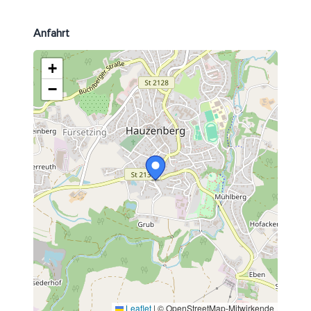
Anfahrt
+
−
Leaflet
|
© OpenStreetMap-Mitwirkende