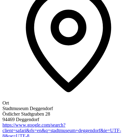
Ort
Stadtmuseum Deggendorf
Östlicher Stadtgraben 28
94469 Deggendorf
https://www.google.com/search?
client=safari&rls=en&q=stadtmuseum+deggendorf&ie=UTF-
8&oe=UTF-8