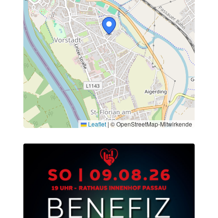
Leaflet
|
© OpenStreetMap-Mitwirkende