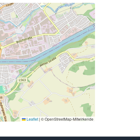
Leaflet
|
© OpenStreetMap-Mitwirkende