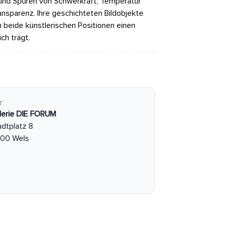
und Spuren von Schwerkraft, Temperatur
ansparenz. Ihre geschichteten Bildobjekte
 beide künstlerischen Positionen einen
ch trägt.
T
lerie DIE FORUM
adtplatz 8
00 Wels