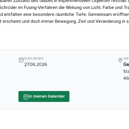
baren Zustand des Glases in experimentellen Objekten festhält 
chröder im Fusing-Verfahren die Wirkung von Licht, Farbe und Tr
nd entfalten eine besondere räumliche Tiefe. Gemeinsam eröffnen
est erscheint und doch immer Bewegung, Zeit und Veränderung in si
DATUM BIS
OR
27.06.2026
Ga
St
46
In meinen Kalender