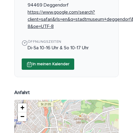
94469 Deggendorf
https://www.google.com/search?
client=safari&rls=en&q=stadtmuseum+deggendorf
8&oe=UTF-8
ÖFFNUNGSZEITEN
Di-Sa 10-16 Uhr & So 10-17 Uhr
In meinen Kalender
Anfahrt
+
−