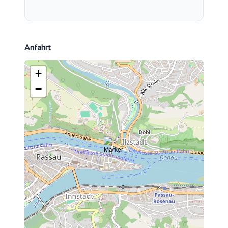
Anfahrt
+
−