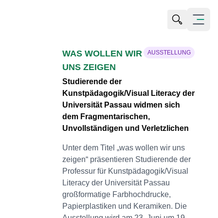
Suche öffn
Menü öf
WAS WOLLEN WIR
AUSSTELLUNG
UNS ZEIGEN
Studierende der
Kunstpädagogik/Visual Literacy der
Universität Passau widmen sich
dem Fragmentarischen,
Unvollständigen und Verletzlichen
Unter dem Titel „was wollen wir uns
zeigen“ präsentieren Studierende der
Professur für Kunstpädagogik/Visual
Literacy der Universität Passau
großformatige Farbhochdrucke,
Papierplastiken und Keramiken. Die
Ausstellung wird am 23. Juni um 19